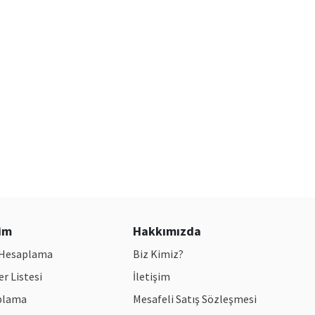
şim
Hakkımızda
t Hesaplama
Biz Kimiz?
r Listesi
İletişim
plama
Mesafeli Satış Sözleşmesi