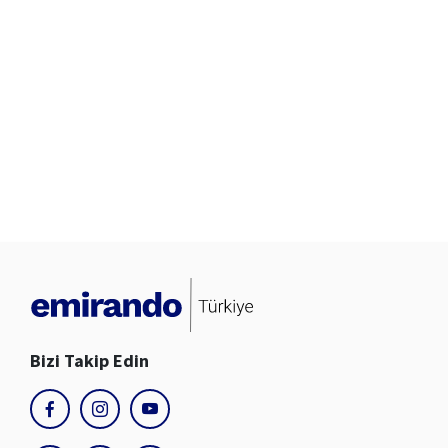
Tamamlayıcı Sağlık Sigortası, sigorta şirketine ve
ürün türüne göre farklılık gösterebilir. Bu nedenle
poliçe yaptırmadan önce TSS tekliflerini
karşılaştırarak ihtiyaçlarına en uygun seçeneği
tercih etmen önemlidir.
Bizi Takip Edin
youtube
facebook
instagram