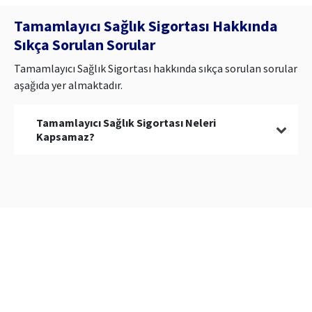
Tamamlayıcı Sağlık Sigortası Hakkında
Sıkça Sorulan Sorular
Tamamlayıcı Sağlık Sigortası hakkında sıkça sorulan sorular
aşağıda yer almaktadır.
Tamamlayıcı Sağlık Sigortası Neleri
Kapsamaz?
Tamamlayıcı Sağlık Sigortası, ilaç, diş tedavisi, tüp
bebek, psikolog, psikiyatri, diyetisyen ve check-up
gibi bazı hizmetleri genellikle kapsamına almaz.
Tamamlayıcı Sağlık Sigortası, bazı durumlarda bu
hizmetleri yılda bir kez ücretsiz ek hizmet olarak
sunabilir. Örneğin birçok sigorta şirketi, check-up
veya diş temizliği hizmetini yılda bir kez hediye
olarak poliçeye dâhil eder.