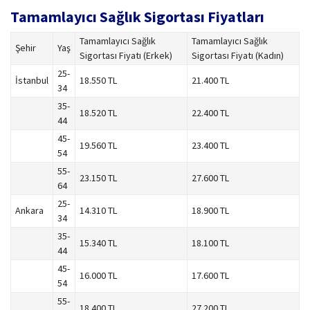
Tamamlayıcı Sağlık Sigortası Fiyatları
Tamamlayıcı Sağlık
Tamamlayıcı Sağlık
Şehir
Yaş
Sigortası Fiyatı (Erkek)
Sigortası Fiyatı (Kadın)
25-
İstanbul
18.550 TL
21.400 TL
34
35-
18.520 TL
22.400 TL
44
45-
19.560 TL
23.400 TL
54
55-
23.150 TL
27.600 TL
64
25-
Ankara
14.310 TL
18.900 TL
34
35-
15.340 TL
18.100 TL
44
45-
16.000 TL
17.600 TL
54
55-
18.400 TL
27.200 TL