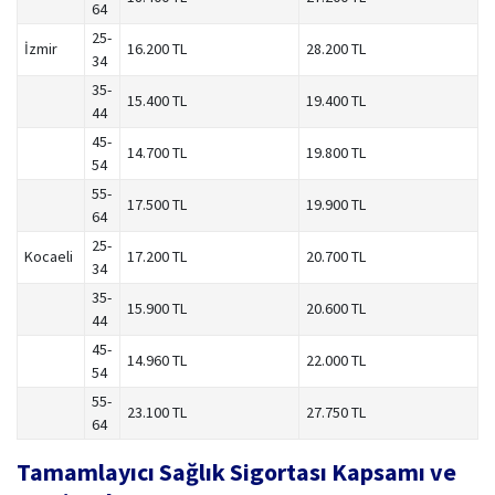
64
25-
İzmir
16.200 TL
28.200 TL
34
35-
15.400 TL
19.400 TL
44
45-
14.700 TL
19.800 TL
54
55-
17.500 TL
19.900 TL
64
25-
Kocaeli
17.200 TL
20.700 TL
34
35-
15.900 TL
20.600 TL
44
45-
14.960 TL
22.000 TL
54
55-
23.100 TL
27.750 TL
64
Tamamlayıcı Sağlık Sigortası Kapsamı ve