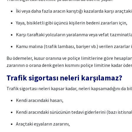
İki veya daha fazla aracın karıştığı kazalarda karşı araçtaki
Yaya, bisikletli gibi üçüncü kişilerin bedeni zararları için,
Karşı taraftaki yolcuların yaralanma veya vefat tazminatlar
Kamu malına (trafik lambası, bariyer vb.) verilen zararlar i
Bu ödemeler, kusur oranına ve poliçe limitlerine göre hesaplanı
zararının o orana denk gelen kısmını poliçe limitine kadar öder
Trafik sigortası neleri karşılamaz?
Trafik sigortası neleri kapsar kadar, neleri kapsamadığını da bi
Kendi aracındaki hasarı,
Kendi aracındaki sürücünün tedavi giderlerini (bazı istisnal
Araçtaki eşyaların zararını,