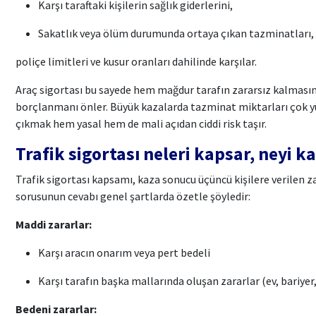
Karşı taraftaki kişilerin sağlık giderlerini,
Sakatlık veya ölüm durumunda ortaya çıkan tazminatları,
poliçe limitleri ve kusur oranları dahilinde karşılar.
Araç sigortası bu sayede hem mağdur tarafın zararsız kalmasın
borçlanmanı önler. Büyük kazalarda tazminat miktarları çok yük
çıkmak hem yasal hem de mali açıdan ciddi risk taşır.
Trafik sigortası neleri kapsar, neyi ka
Trafik sigortası kapsamı, kaza sonucu üçüncü kişilere verilen zara
sorusunun cevabı genel şartlarda özetle şöyledir:
Maddi zararlar:
Karşı aracın onarım veya pert bedeli
Karşı tarafın başka mallarında oluşan zararlar (ev, bariyer, 
Bedeni zararlar: