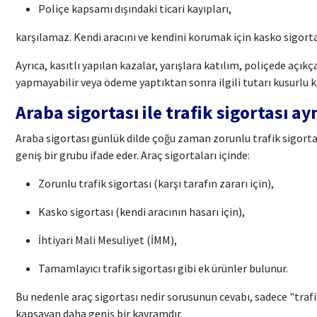
Poliçe kapsamı dışındaki ticari kayıpları,
karşılamaz. Kendi aracını ve kendini korumak için kasko sigortas
Ayrıca, kasıtlı yapılan kazalar, yarışlara katılım, poliçede açı
yapmayabilir veya ödeme yaptıktan sonra ilgili tutarı kusurlu kiş
Araba sigortası ile trafik sigortası ay
Araba sigortası günlük dilde çoğu zaman zorunlu trafik sigortas
geniş bir grubu ifade eder. Araç sigortaları içinde:
Zorunlu trafik sigortası (karşı tarafın zararı için),
Kasko sigortası (kendi aracının hasarı için),
İhtiyari Mali Mesuliyet (İMM),
Tamamlayıcı trafik sigortası gibi ek ürünler bulunur.
Bu nedenle araç sigortası nedir sorusunun cevabı, sadece "trafi
kapsayan daha geniş bir kavramdır.