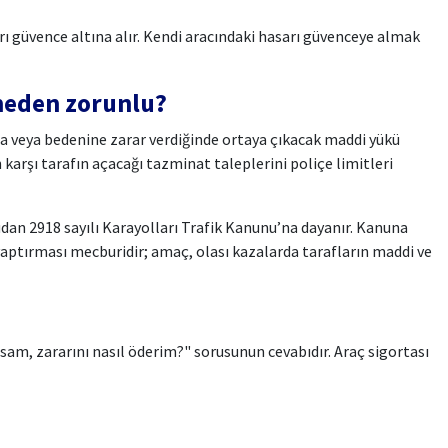
ları güvence altına alır. Kendi aracındaki hasarı güvenceye almak
 neden zorunlu?
na veya bedenine zarar verdiğinde ortaya çıkacak maddi yükü
n karşı tarafın açacağı tazminat taleplerini poliçe limitleri
dan 2918 sayılı Karayolları Trafik Kanunu’na dayanır. Kanuna
yaptırması mecburidir; amaç, olası kazalarda tarafların maddi ve
rsam, zararını nasıl öderim?" sorusunun cevabıdır. Araç sigortası