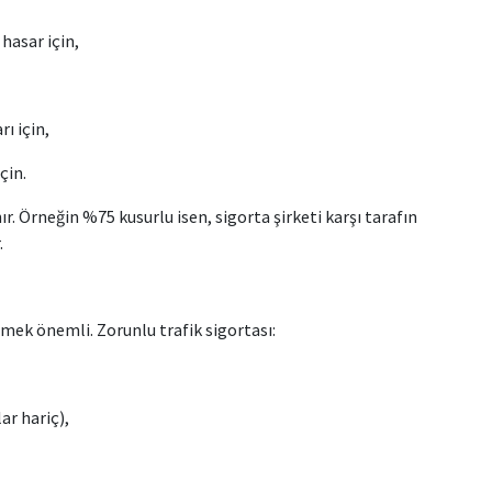
 hasar için,
ı için,
çin.
r. Örneğin %75 kusurlu isen, sigorta şirketi karşı tarafın
.
lmek önemli. Zorunlu trafik sigortası:
ar hariç),