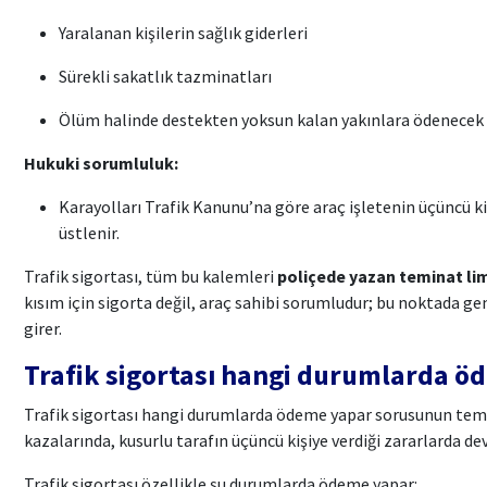
Yaralanan kişilerin sağlık giderleri
Sürekli sakatlık tazminatları
Ölüm halinde destekten yoksun kalan yakınlara ödenecek
Hukuki sorumluluk:
Karayolları Trafik Kanunu’na göre araç işletenin üçüncü ki
üstlenir.
Trafik sigortası, tüm bu kalemleri
poliçede yazan teminat lim
kısım için sigorta değil, araç sahibi sorumludur; bu noktada gen
girer.
Trafik sigortası hangi durumlarda ö
Trafik sigortası hangi durumlarda ödeme yapar sorusunun temel
kazalarında, kusurlu tarafın üçüncü kişiye verdiği zararlarda dev
Trafik sigortası özellikle şu durumlarda ödeme yapar: