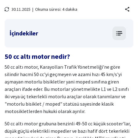
30.11.2025 |
Okuma süresi: 4 dakika
share
İçindekiler
50 cc altı motor nedir?
50 cc altı motor, Karayolları Trafik Yönetmeliği'ne göre
silindir hacmi 50 cc'yi geçmeyen ve azami hızı 45 km/s'yi
aşmayan motorlu bisikletler yani moped sınıfına giren
araçları ifade eder. Bu motorlar yönetmelikte L1 ve L2 sınıfı
iki veya üç tekerlekli motorlu araçlar olarak tanımlanır ve
"motorlu bisiklet / moped" statüsü sayesinde klasik
motosikletlerden hukuki olarak ayrılır.
50 cc altı motor grubuna benzinli 49-50 cc küçük scooter'lar,
düşük güçlü elektrikli mopedler ve bazı hafif dört tekerlekli