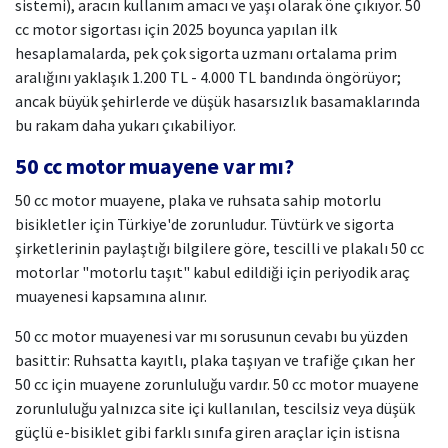
sistemi), aracın kullanım amacı ve yaşı olarak öne çıkıyor. 50
cc motor sigortası için 2025 boyunca yapılan ilk
hesaplamalarda, pek çok sigorta uzmanı ortalama prim
aralığını yaklaşık 1.200 TL - 4.000 TL bandında öngörüyor;
ancak büyük şehirlerde ve düşük hasarsızlık basamaklarında
bu rakam daha yukarı çıkabiliyor.
50 cc motor muayene var mı?
50 cc motor muayene, plaka ve ruhsata sahip motorlu
bisikletler için Türkiye'de zorunludur. Tüvtürk ve sigorta
şirketlerinin paylaştığı bilgilere göre, tescilli ve plakalı 50 cc
motorlar "motorlu taşıt" kabul edildiği için periyodik araç
muayenesi kapsamına alınır.
50 cc motor muayenesi var mı sorusunun cevabı bu yüzden
basittir: Ruhsatta kayıtlı, plaka taşıyan ve trafiğe çıkan her
50 cc için muayene zorunluluğu vardır. 50 cc motor muayene
zorunluluğu yalnızca site içi kullanılan, tescilsiz veya düşük
güçlü e-bisiklet gibi farklı sınıfa giren araçlar için istisna