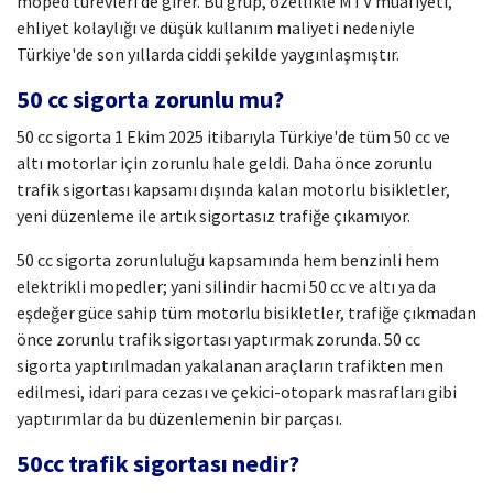
moped türevleri de girer. Bu grup, özellikle MTV muafiyeti,
ehliyet kolaylığı ve düşük kullanım maliyeti nedeniyle
Türkiye'de son yıllarda ciddi şekilde yaygınlaşmıştır.
50 cc sigorta zorunlu mu?
50 cc sigorta 1 Ekim 2025 itibarıyla Türkiye'de tüm 50 cc ve
altı motorlar için zorunlu hale geldi. Daha önce zorunlu
trafik sigortası kapsamı dışında kalan motorlu bisikletler,
yeni düzenleme ile artık sigortasız trafiğe çıkamıyor.
50 cc sigorta zorunluluğu kapsamında hem benzinli hem
elektrikli mopedler; yani silindir hacmi 50 cc ve altı ya da
eşdeğer güce sahip tüm motorlu bisikletler, trafiğe çıkmadan
önce zorunlu trafik sigortası yaptırmak zorunda. 50 cc
sigorta yaptırılmadan yakalanan araçların trafikten men
edilmesi, idari para cezası ve çekici-otopark masrafları gibi
yaptırımlar da bu düzenlemenin bir parçası.
50cc trafik sigortası nedir?